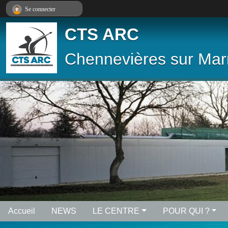
Panneau de gestion des cookies
Se connecter
CTS ARC
Chennevières sur Ma
Accueil
NEWS
LE CENTRE
POUR QUI ?