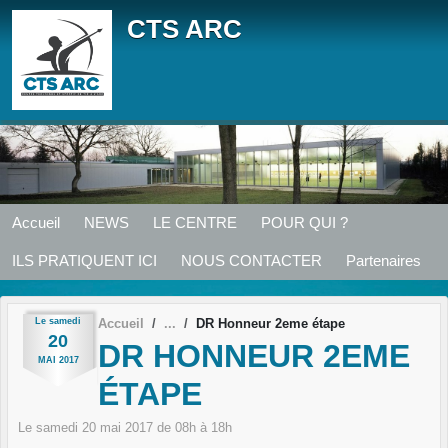
Panneau de gestion des cookies
CTS ARC
Accueil
NEWS
LE CENTRE
POUR QUI ?
ILS PRATIQUENT ICI
NOUS CONTACTER
Partenaires
Le
samedi
Accueil
DR Honneur 2eme étape
20
DR HONNEUR 2EME
MAI
2017
ÉTAPE
Le
samedi
20
mai
2017
de 08h à 18h