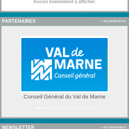
Aucun évènement à afficher.
PARTENAIRES
+ de partenaires
Précedent
Suiv
Conseil Général du Val de Marne
NEWSLETTER
+ de newsletters