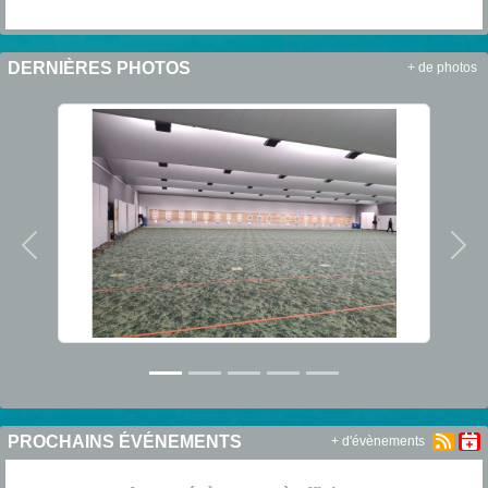
DERNIÈRES PHOTOS
+ de photos
Précedent
Sui
PROCHAINS ÉVÉNEMENTS
+ d'évènements