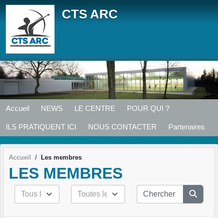
Panneau de gestion des cookies
CTS ARC
Accueil
NEWS
LE CENTRE
POUR QUI ?
ILS PRATIQUENT ICI
NOUS CONTACTER
Partenaires
Accueil
Les membres
LES MEMBRES